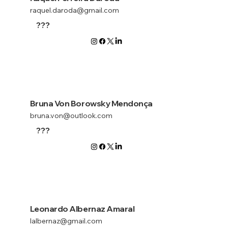
raquel.daroda@gmail.com
???
Bruna Von Borowsky Mendonça
bruna.von@outlook.com
???
Leonardo Albernaz Amaral
lalbernaz@gmail.com