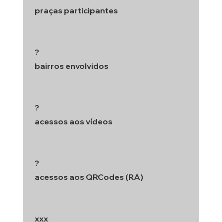
praças participantes
?
bairros envolvidos
?
acessos aos vídeos
?
acessos aos QRCodes (RA)
xxx