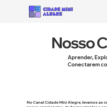
Nosso C
Aprender, Explo
Conectarem co
No Canal Cidade Mini Alegre, levamos as cr