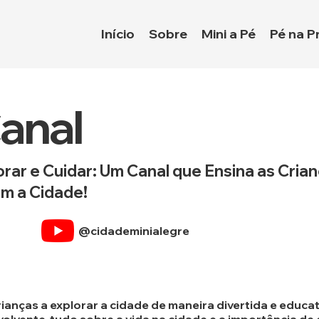
Início
Sobre
Mini a Pé
Pé na P
anal
rar e Cuidar: Um Canal que Ensina as Cria
m a Cidade!
@cidademinialegre
ianças a explorar a cidade de maneira divertida e educat