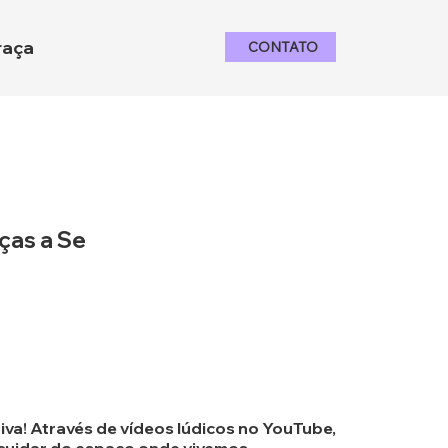
raça
CONTATO
nças a Se
iva! Através de vídeos lúdicos no YouTube,